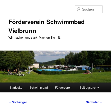
Zum
primären
Such
Inhalt
springen
Förderverein Schwimmbad
Vielbrunn
Wir machen uns stark. Machen Sie mit.
Hauptmenü
Startseite
Schwimmbad
Förderverein
Beitragsarchiv
Beitragsnavigation
←
Vorheriger
Nächster
→