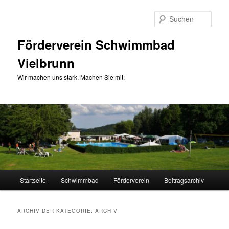
Zum
Zum
primären
sekundären
Such
Inhalt
Inhalt
springen
springen
Förderverein Schwimmbad
Vielbrunn
Wir machen uns stark. Machen Sie mit.
Hauptmenü
Startseite
Schwimmbad
Förderverein
Beitragsarchiv
ARCHIV DER KATEGORIE:
ARCHIV