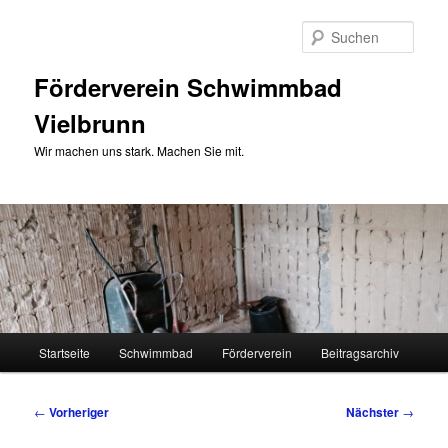
Zum
primären
Such
Inhalt
springen
Förderverein Schwimmbad
Vielbrunn
Wir machen uns stark. Machen Sie mit.
Hauptmenü
Startseite
Schwimmbad
Förderverein
Beitragsarchiv
Beitragsnavigation
←
Vorheriger
Nächster
→