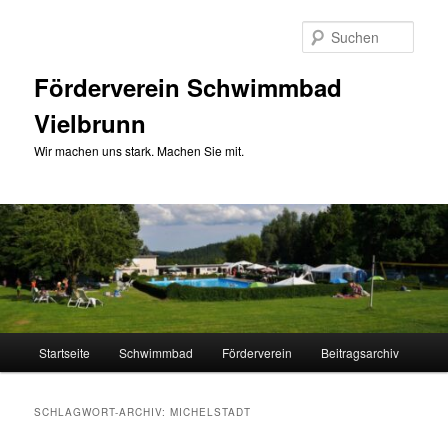
Zum
Zum
primären
sekundären
Such
Inhalt
Inhalt
springen
springen
Förderverein Schwimmbad
Vielbrunn
Wir machen uns stark. Machen Sie mit.
Hauptmenü
Startseite
Schwimmbad
Förderverein
Beitragsarchiv
SCHLAGWORT-ARCHIV:
MICHELSTADT