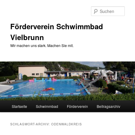
Zum
Zum
primären
sekundären
Such
Inhalt
Inhalt
springen
springen
Förderverein Schwimmbad
Vielbrunn
Wir machen uns stark. Machen Sie mit.
Hauptmenü
Startseite
Schwimmbad
Förderverein
Beitragsarchiv
SCHLAGWORT-ARCHIV:
ODENWALDKREIS