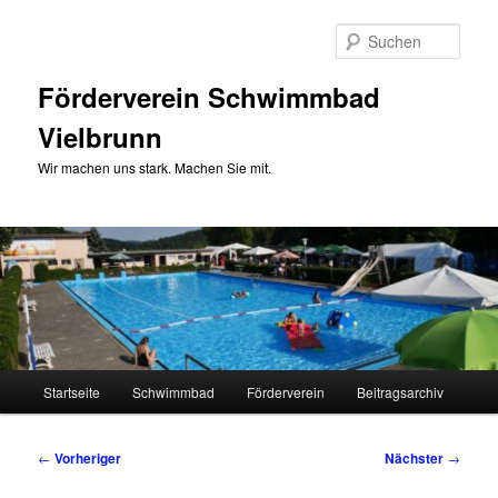
Zum
primären
Such
Inhalt
springen
Förderverein Schwimmbad
Vielbrunn
Wir machen uns stark. Machen Sie mit.
Hauptmenü
Startseite
Schwimmbad
Förderverein
Beitragsarchiv
Beitragsnavigation
←
Vorheriger
Nächster
→