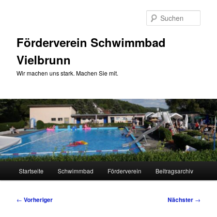
Zum
primären
Such
Inhalt
springen
Förderverein Schwimmbad
Vielbrunn
Wir machen uns stark. Machen Sie mit.
Hauptmenü
Startseite
Schwimmbad
Förderverein
Beitragsarchiv
Beitragsnavigation
←
Vorheriger
Nächster
→