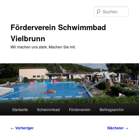
Zum
primären
Such
Inhalt
springen
Förderverein Schwimmbad
Vielbrunn
Wir machen uns stark. Machen Sie mit.
Hauptmenü
Startseite
Schwimmbad
Förderverein
Beitragsarchiv
Beitragsnavigation
←
Vorheriger
Nächster
→