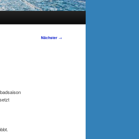
Nächster
→
mbadsaison
setzt
bbt.