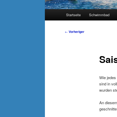
Hauptmenü
Startseite
Schwimmbad
Beitragsnavigation
←
Vorheriger
Sai
Wie jedes 
sind in vo
wurden st
An diesem
geschnitte