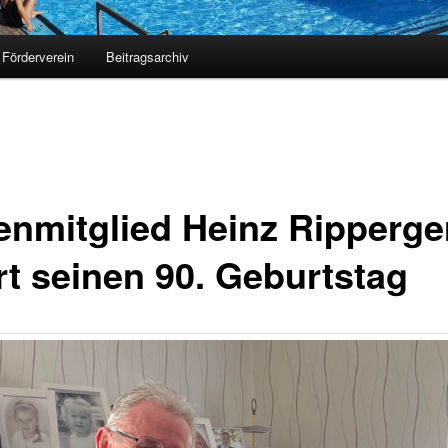
Förderverein
Beitragsarchiv
enmitglied Heinz Ripperge
rt seinen 90. Geburtstag