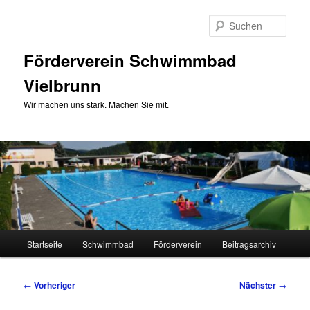
Zum
primären
Such
Inhalt
springen
Förderverein Schwimmbad
Vielbrunn
Wir machen uns stark. Machen Sie mit.
Hauptmenü
Startseite
Schwimmbad
Förderverein
Beitragsarchiv
Beitragsnavigation
←
Vorheriger
Nächster
→